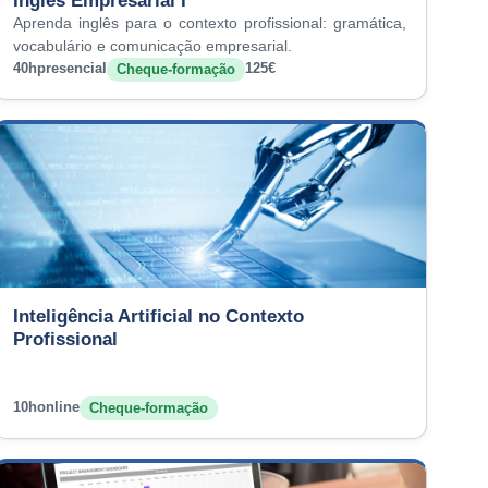
Inglês Empresarial I
Aprenda inglês para o contexto profissional: gramática,
vocabulário e comunicação empresarial.
40h
presencial
125€
Cheque-formação
Inteligência Artificial no Contexto
Profissional
10h
online
Cheque-formação