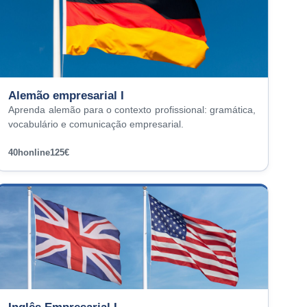
Alemão empresarial I
Aprenda alemão para o contexto profissional: gramática,
vocabulário e comunicação empresarial.
40h
online
125€