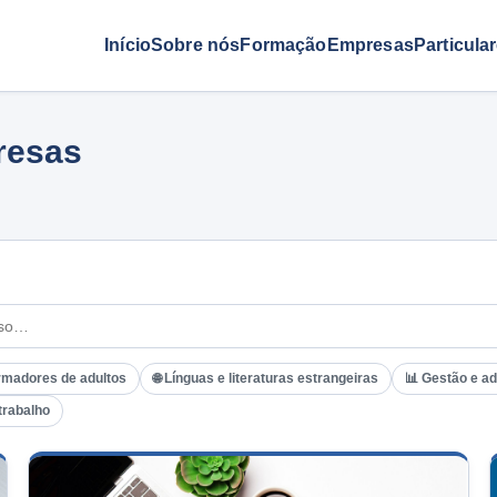
Início
Sobre nós
Formação
Empresas
Particula
resas
rmadores de adultos
🌐 Línguas e literaturas estrangeiras
📊 Gestão e a
trabalho