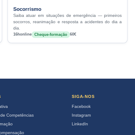
Socorrismo
Saiba atuar em situações de emergência — primeiros
socorros, reanimação e resposta a acidentes do dia a
dia.
16h
online
60€
Cheque-formação
S
SIGA-NOS
ativa
Facebook
 de Competências
Instagram
rmação
LinkedIn
Compensação