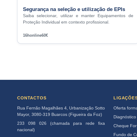
Segurança na seleção e utilização de EPIs
Saiba selecionar, utilizar e manter Equipamentos de
Proteção Individual em contexto profissional.
16h
online
60€
CONTACTOS
LIGAÇÕE
Rua Fernão Magalhães 4, Urbanização Sotto
Oferta form
Mayor, 3080-319 Buarcos (Figueira da Foz)
Diagnóstico
233 098 026 (chamada para rede fixa
Cheque Fo
nacional)
Fundo de 