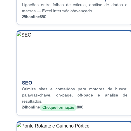
Ligações entre folhas de cálculo, análise de dados e
macros — Excel intermédio/avançado.
25h
online
85€
SEO
Otimize sites e conteúdos para motores de busca:
palavras-chave, on-page, off-page e análise de
resultados.
24h
online
80€
Cheque-formação