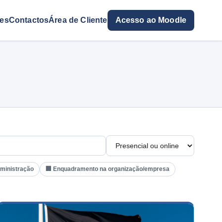
res
Contactos
Área de Cliente
Acesso ao Moodle
dministração
🏢 Enquadramento na organização/empresa