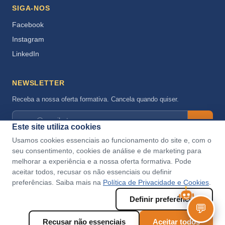
SIGA-NOS
Facebook
Instagram
LinkedIn
NEWSLETTER
Receba a nossa oferta formativa. Cancela quando quiser.
→
Este site utiliza cookies
Aceito a
Política de Privacidade
.
Usamos cookies essenciais ao funcionamento do site e, com o
seu consentimento, cookies de análise e de marketing para
melhorar a experiência e a nossa oferta formativa. Pode
aceitar todos, recusar os não essenciais ou definir
preferências. Saiba mais na
Política de Privacidade e Cookies
.
Definir preferências
💬
© 2026 Estratégia Integrada · Entidade Formadora Certificada DGERT
Recusar não essenciais
Aceitar todos