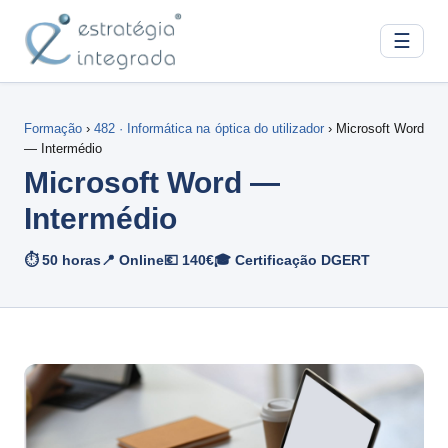
☰
Formação
›
482 · Informática na óptica do utilizador
› Microsoft Word
— Intermédio
Microsoft Word —
Intermédio
⏱ 50 horas
📍 Online
💶 140€
🎓 Certificação DGERT