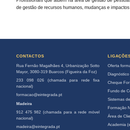
Profissionais que atuem na área de gestão de pesso
de gestão de recursos humanos, mudanças e impactos n
CONTACTOS
LIGAÇÕE
Rua Fernão Magalhães 4, Urbanização Sotto
Oferta form
Mayor, 3080-319 Buarcos (Figueira da Foz)
Diagnóstico
233 098 026 (chamada para rede fixa
Cheque Fo
nacional)
Fundo de 
formacao@eintegrada.pt
Sistemas d
Madeira
Formação N
912 475 982 (chamada para a rede móvel
Área de Cli
nacional)
Academia (e
madeira@eintegrada.pt