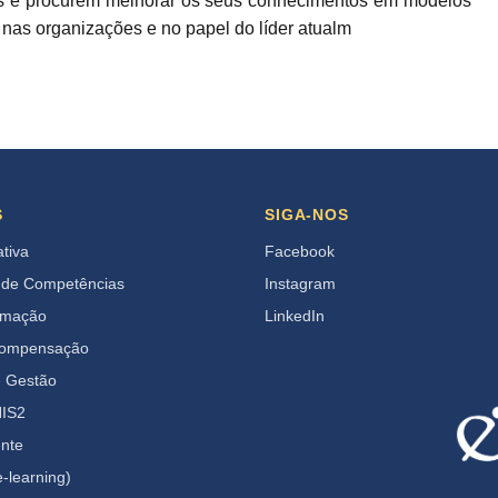
as e procurem melhorar os seus conhecimentos em modelos
as organizações e no papel do líder atualm
S
SIGA-NOS
ativa
Facebook
 de Competências
Instagram
rmação
LinkedIn
Compensação
e Gestão
IS2
ente
-learning)