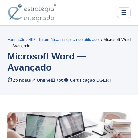
☰
Formação
›
482 · Informática na óptica do utilizador
› Microsoft Word
— Avançado
Microsoft Word —
Avançado
⏱ 25 horas
📍 Online
💶 75€
🎓 Certificação DGERT