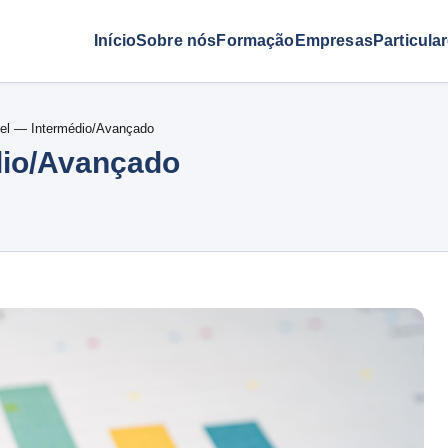
Início
Sobre nós
Formação
Empresas
Particula
cel — Intermédio/Avançado
dio/Avançado