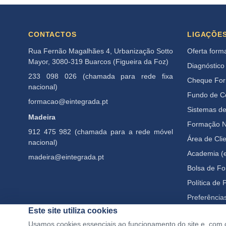
CONTACTOS
LIGAÇÕE
Rua Fernão Magalhães 4, Urbanização Sotto
Oferta form
Mayor, 3080-319 Buarcos (Figueira da Foz)
Diagnóstico
233 098 026 (chamada para rede fixa
Cheque Fo
nacional)
Fundo de 
formacao@eintegrada.pt
Sistemas d
Madeira
Formação N
912 475 982 (chamada para a rede móvel
Área de Cli
nacional)
Academia (e
madeira@eintegrada.pt
Bolsa de F
Política de 
Preferência
Este site utiliza cookies
Usamos cookies essenciais ao funcionamento do site e, com 