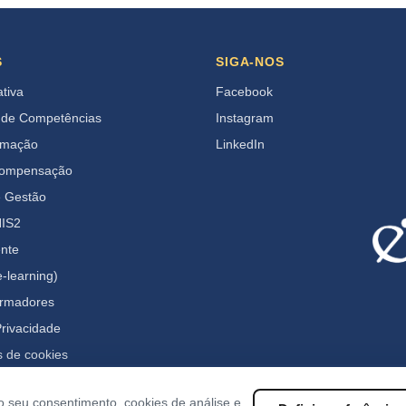
S
SIGA-NOS
ativa
Facebook
 de Competências
Instagram
rmação
LinkedIn
Compensação
e Gestão
IS2
ente
-learning)
ormadores
Privacidade
s de cookies
o seu consentimento, cookies de análise e