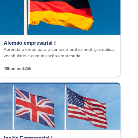
Alemão empresarial I
Aprenda alemão para o contexto profissional: gramática,
vocabulário e comunicação empresarial.
40h
online
125€