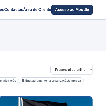
res
Contactos
Área de Cliente
Acesso ao Moodle
dministração
🏢 Enquadramento na organização/empresa