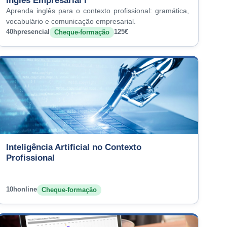
Inglês Empresarial I
Aprenda inglês para o contexto profissional: gramática,
vocabulário e comunicação empresarial.
40h
presencial
125€
Cheque-formação
Inteligência Artificial no Contexto
Profissional
10h
online
Cheque-formação