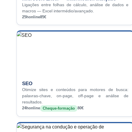
Ligações entre folhas de cálculo, análise de dados e
macros — Excel intermédio/avançado.
25h
online
85€
SEO
Otimize sites e conteúdos para motores de busca:
palavras-chave, on-page, off-page e análise de
resultados.
24h
online
80€
Cheque-formação