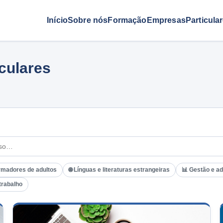
Início
Sobre nós
Formação
Empresas
Particula
iculares
rmadores de adultos
🌐 Línguas e literaturas estrangeiras
📊 Gestão e a
trabalho