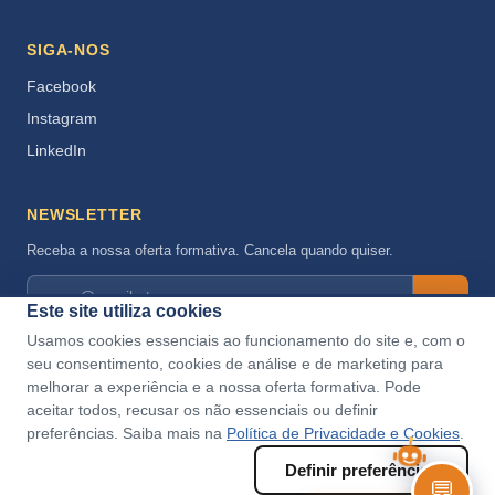
SIGA-NOS
Facebook
Instagram
LinkedIn
NEWSLETTER
Receba a nossa oferta formativa. Cancela quando quiser.
→
Este site utiliza cookies
Aceito a
Política de Privacidade
.
Usamos cookies essenciais ao funcionamento do site e, com o
seu consentimento, cookies de análise e de marketing para
melhorar a experiência e a nossa oferta formativa. Pode
aceitar todos, recusar os não essenciais ou definir
preferências. Saiba mais na
Política de Privacidade e Cookies
.
Definir preferências
💬