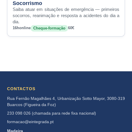
Socorrismo
Saiba atuar em situações de emergência — primeiros
socorros, reanimação e resposta a acidentes do dia a
dia.
16h
online
60€
Cheque-formação
CONTACTOS
Rua Fernão Magalhães 4, Urbanização Sotto Mayor, 3080-319
Buarcos (Figueira da Foz)
233 098 026 (chamada para rede fixa nacional)
formacao@eintegrada.pt
Madeira