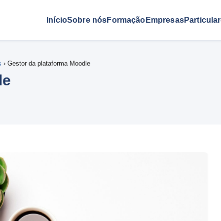
Início
Sobre nós
Formação
Empresas
Particula
s
› Gestor da plataforma Moodle
le