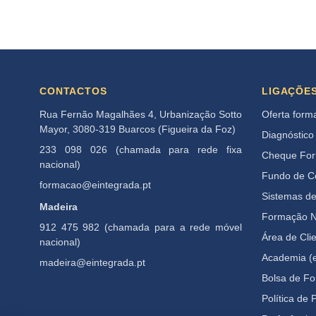
CONTACTOS
LIGAÇÕE
Rua Fernão Magalhães 4, Urbanização Sotto
Oferta form
Mayor, 3080-319 Buarcos (Figueira da Foz)
Diagnóstico
233 098 026 (chamada para rede fixa
Cheque Fo
nacional)
Fundo de 
formacao@eintegrada.pt
Sistemas d
Madeira
Formação N
912 475 982 (chamada para a rede móvel
Área de Cli
nacional)
Academia (e
madeira@eintegrada.pt
Bolsa de F
Política de 