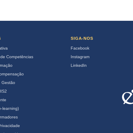
S
SIGA-NOS
ativa
Facebook
 de Competências
Instagram
rmação
LinkedIn
Compensação
e Gestão
IS2
ente
-learning)
ormadores
Privacidade