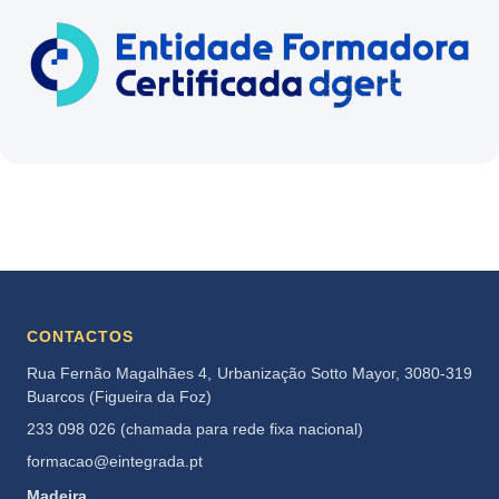
CONTACTOS
Rua Fernão Magalhães 4, Urbanização Sotto Mayor, 3080-319
Buarcos (Figueira da Foz)
233 098 026 (chamada para rede fixa nacional)
formacao@eintegrada.pt
Madeira