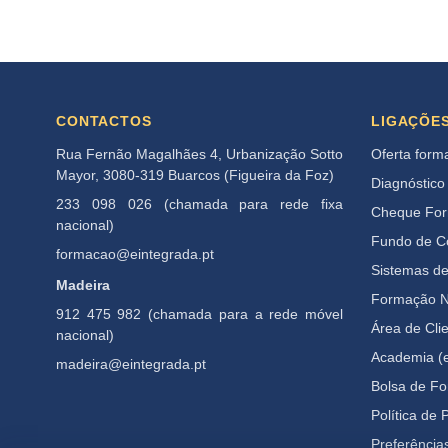
CONTACTOS
LIGAÇÕE
Rua Fernão Magalhães 4, Urbanização Sotto
Oferta form
Mayor, 3080-319 Buarcos (Figueira da Foz)
Diagnóstico
233 098 026 (chamada para rede fixa
Cheque Fo
nacional)
Fundo de 
formacao@eintegrada.pt
Sistemas d
Madeira
Formação N
912 475 982 (chamada para a rede móvel
Área de Cli
nacional)
Academia (e
madeira@eintegrada.pt
Bolsa de F
Política de 
Preferência