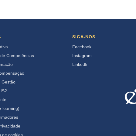
S
SIGA-NOS
ativa
Facebook
 de Competências
Instagram
rmação
LinkedIn
Compensação
e Gestão
IS2
ente
-learning)
ormadores
Privacidade
s de cookies