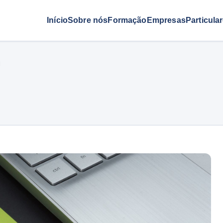
Início
Sobre nós
Formação
Empresas
Particula
l