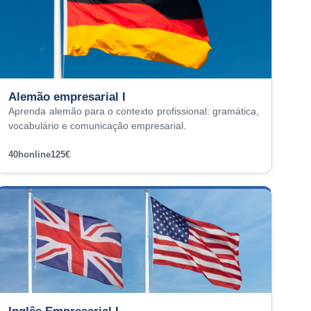
Alemão empresarial I
Aprenda alemão para o contexto profissional: gramática,
vocabulário e comunicação empresarial.
40h
online
125€