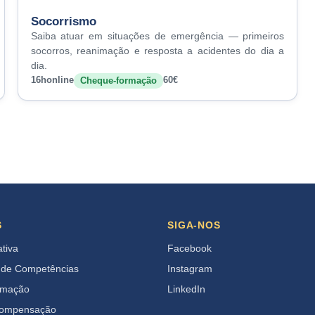
Socorrismo
Saiba atuar em situações de emergência — primeiros
socorros, reanimação e resposta a acidentes do dia a
dia.
16h
online
60€
Cheque-formação
S
SIGA-NOS
ativa
Facebook
 de Competências
Instagram
rmação
LinkedIn
Compensação