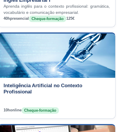
Inglês Empresarial I
Aprenda inglês para o contexto profissional: gramática,
vocabulário e comunicação empresarial.
40h
presencial
125€
Cheque-formação
Inteligência Artificial no Contexto
Profissional
10h
online
Cheque-formação