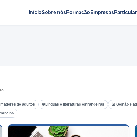
Início
Sobre nós
Formação
Empresas
Particula
rmadores de adultos
🌐 Línguas e literaturas estrangeiras
📊 Gestão e a
trabalho