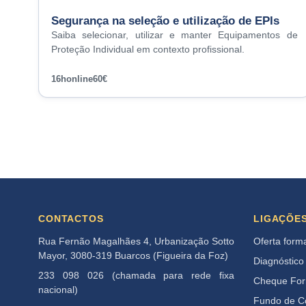
Segurança na seleção e utilização de EPIs
Saiba selecionar, utilizar e manter Equipamentos de
Proteção Individual em contexto profissional.
16h
online
60€
CONTACTOS
LIGAÇÕE
Rua Fernão Magalhães 4, Urbanização Sotto
Oferta form
Mayor, 3080-319 Buarcos (Figueira da Foz)
Diagnóstico
233 098 026 (chamada para rede fixa
Cheque Fo
nacional)
Fundo de 