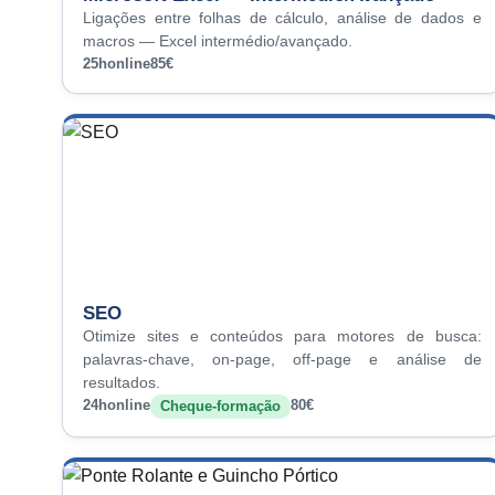
Ligações entre folhas de cálculo, análise de dados e
macros — Excel intermédio/avançado.
25h
online
85€
SEO
Otimize sites e conteúdos para motores de busca:
palavras-chave, on-page, off-page e análise de
resultados.
24h
online
80€
Cheque-formação