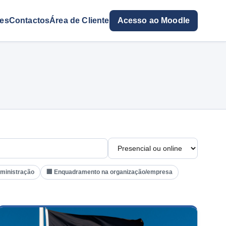
res
Contactos
Área de Cliente
Acesso ao Moodle
dministração
🏢 Enquadramento na organização/empresa