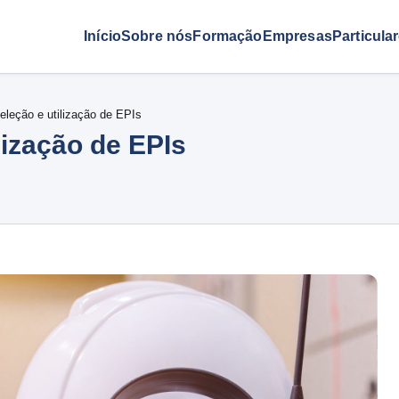
Início
Sobre nós
Formação
Empresas
Particula
eleção e utilização de EPIs
lização de EPIs