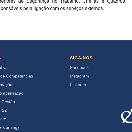
eriores de Segurança no Trabalho, Chefias e Quadros
sponsáveis pela ligação com os serviços externos
S
SIGA-NOS
ativa
Facebook
 de Competências
Instagram
rmação
LinkedIn
Compensação
e Gestão
IS2
ente
-learning)