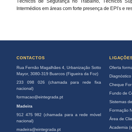
Técnicos de Segurança no Trabalho, Técnicos Sup
Intermédios em áreas com forte presença de EPI's e re
CONTACTOS
LIGAÇÕE
Rua Fernão Magalhães 4, Urbanização Sotto
Oferta form
Mayor, 3080-319 Buarcos (Figueira da Foz)
Diagnóstico
233 098 026 (chamada para rede fixa
Cheque Fo
nacional)
Fundo de 
formacao@eintegrada.pt
Sistemas d
Madeira
Formação N
912 475 982 (chamada para a rede móvel
Área de Cli
nacional)
Academia (e
madeira@eintegrada.pt