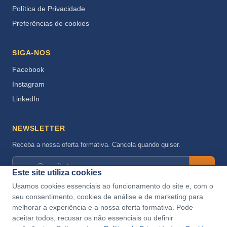
Política de Privacidade
Preferências de cookies
SIGA-NOS
Facebook
Instagram
LinkedIn
NEWSLETTER
Receba a nossa oferta formativa. Cancela quando quiser.
→
Este site utiliza cookies
Aceito a
Política de Privacidade
.
Usamos cookies essenciais ao funcionamento do site e, com o
seu consentimento, cookies de análise e de marketing para
melhorar a experiência e a nossa oferta formativa. Pode
aceitar todos, recusar os não essenciais ou definir