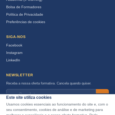
Bolsa de Formadores
Política de Privacidade
Preferências de cookies
SIGA-NOS
Facebook
Instagram
LinkedIn
NEWSLETTER
Receba a nossa oferta formativa. Cancela quando quiser.
→
Este site utiliza cookies
Aceito a
Política de Privacidade
.
Usamos cookies essenciais ao funcionamento do site e, com o
seu consentimento, cookies de análise e de marketing para