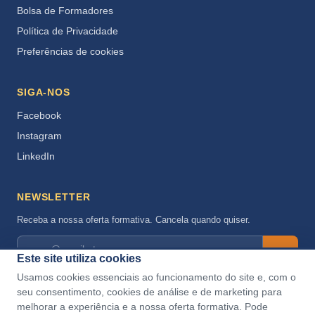
Bolsa de Formadores
Política de Privacidade
Preferências de cookies
SIGA-NOS
Facebook
Instagram
LinkedIn
NEWSLETTER
Receba a nossa oferta formativa. Cancela quando quiser.
→
Este site utiliza cookies
Aceito a
Política de Privacidade
.
Usamos cookies essenciais ao funcionamento do site e, com o
seu consentimento, cookies de análise e de marketing para
melhorar a experiência e a nossa oferta formativa. Pode