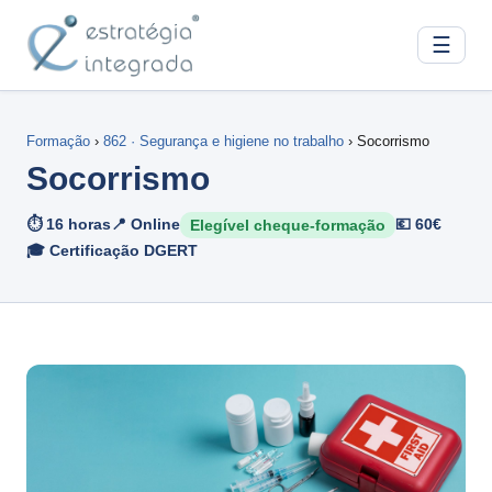
☰
Formação
›
862 · Segurança e higiene no trabalho
› Socorrismo
Socorrismo
⏱ 16 horas
📍 Online
💶 60€
Elegível cheque-formação
🎓 Certificação DGERT