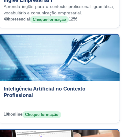
Inglês Empresarial I
Aprenda inglês para o contexto profissional: gramática,
vocabulário e comunicação empresarial.
40h
presencial
125€
Cheque-formação
Inteligência Artificial no Contexto
Profissional
10h
online
Cheque-formação