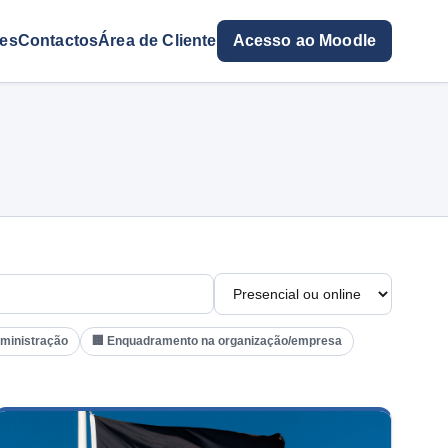
res
Contactos
Área de Cliente
Acesso ao Moodle
dministração
🏢 Enquadramento na organização/empresa