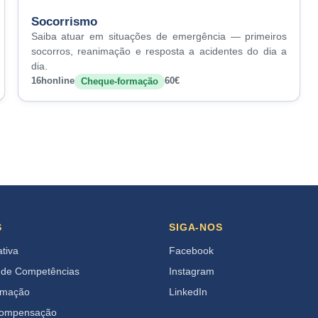
Socorrismo
Saiba atuar em situações de emergência — primeiros
socorros, reanimação e resposta a acidentes do dia a
dia.
16h
online
60€
Cheque-formação
S
SIGA-NOS
ativa
Facebook
 de Competências
Instagram
rmação
LinkedIn
Compensação