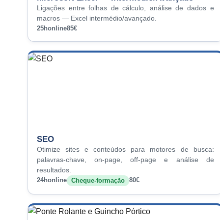
Ligações entre folhas de cálculo, análise de dados e
macros — Excel intermédio/avançado.
25h
online
85€
SEO
Otimize sites e conteúdos para motores de busca:
palavras-chave, on-page, off-page e análise de
resultados.
24h
online
80€
Cheque-formação