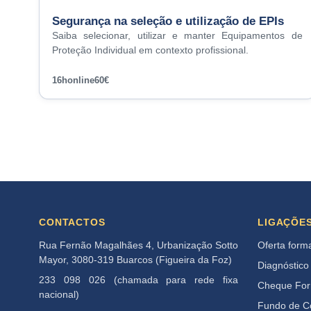
Segurança na seleção e utilização de EPIs
Saiba selecionar, utilizar e manter Equipamentos de
Proteção Individual em contexto profissional.
16h
online
60€
CONTACTOS
LIGAÇÕE
Rua Fernão Magalhães 4, Urbanização Sotto
Oferta form
Mayor, 3080-319 Buarcos (Figueira da Foz)
Diagnóstico
233 098 026 (chamada para rede fixa
Cheque Fo
nacional)
Fundo de 