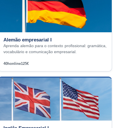
Alemão empresarial I
Aprenda alemão para o contexto profissional: gramática,
vocabulário e comunicação empresarial.
40h
online
125€