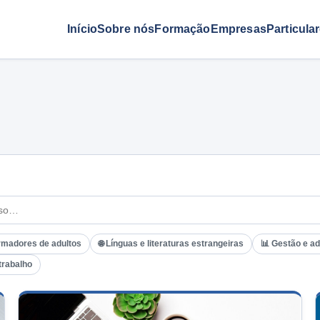
Início
Sobre nós
Formação
Empresas
Particula
rmadores de adultos
🌐 Línguas e literaturas estrangeiras
📊 Gestão e a
trabalho