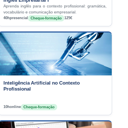
Inglês Empresarial I
Aprenda inglês para o contexto profissional: gramática,
vocabulário e comunicação empresarial.
40h
presencial
125€
Cheque-formação
Inteligência Artificial no Contexto
Profissional
10h
online
Cheque-formação