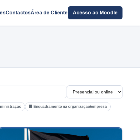
res
Contactos
Área de Cliente
Acesso ao Moodle
dministração
🏢 Enquadramento na organização/empresa