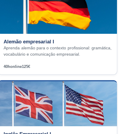
Alemão empresarial I
Aprenda alemão para o contexto profissional: gramática,
vocabulário e comunicação empresarial.
40h
online
125€