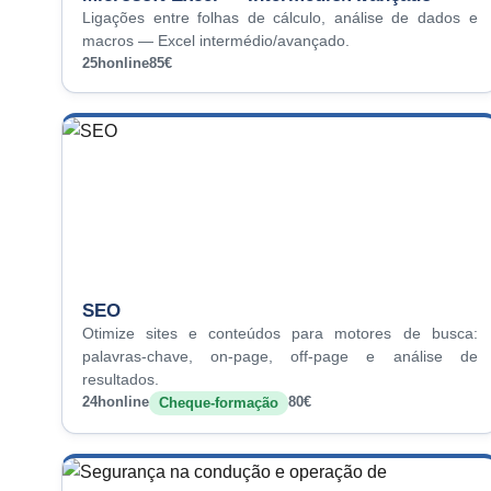
Ligações entre folhas de cálculo, análise de dados e
macros — Excel intermédio/avançado.
25h
online
85€
SEO
Otimize sites e conteúdos para motores de busca:
palavras-chave, on-page, off-page e análise de
resultados.
24h
online
80€
Cheque-formação