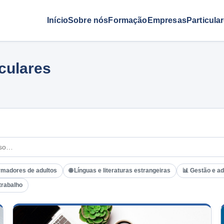
Início
Sobre nós
Formação
Empresas
Particula
iculares
rmadores de adultos
🌐 Línguas e literaturas estrangeiras
📊 Gestão e a
trabalho